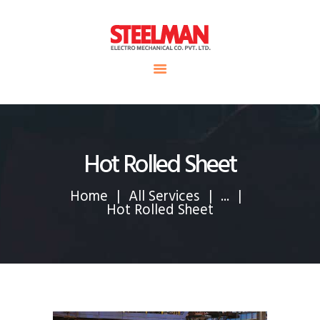
HOME
ABOUT US
Steelman
SERVICE
POWER OF WORLD
PROJECTS
CONTACT
Hot Rolled Sheet
Home
All Services
...
Hot Rolled Sheet