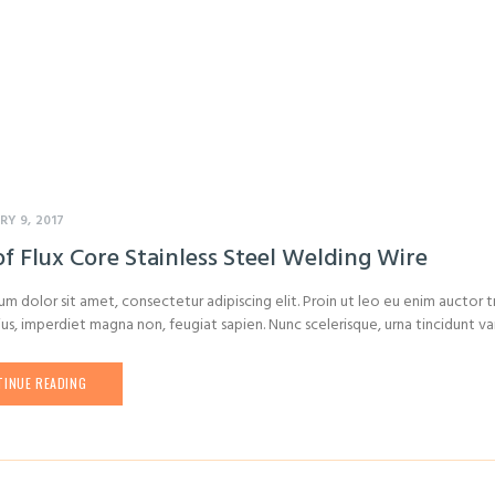
RY 9, 2017
f Flux Core Stainless Steel Welding Wire
m dolor sit amet, consectetur adipiscing elit. Proin ut leo eu enim auctor tr
ius, imperdiet magna non, feugiat sapien. Nunc scelerisque, urna tincidunt vari
INUE READING