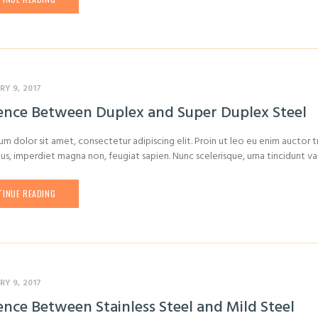
RY 9, 2017
rence Between Duplex and Super Duplex Steel
m dolor sit amet, consectetur adipiscing elit. Proin ut leo eu enim auctor tr
ius, imperdiet magna non, feugiat sapien. Nunc scelerisque, urna tincidunt vari
INUE READING
RY 9, 2017
ence Between Stainless Steel and Mild Steel