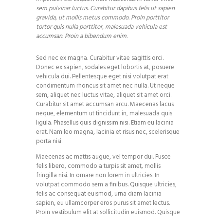
sem pulvinar luctus. Curabitur dapibus felis ut sapien
gravida, ut mollis metus commodo. Proin porttitor
tortor quis nulla porttitor, malesuada vehicula est
accumsan. Proin a bibendum enim.
Sed nec ex magna. Curabitur vitae sagittis orci.
Donec ex sapien, sodales eget lobortis at, posuere
vehicula dui. Pellentesque eget nisi volutpat erat
condimentum rhoncus sit amet nec nulla. Ut neque
sem, aliquet nec luctus vitae, aliquet sit amet orci.
Curabitur sit amet accumsan arcu. Maecenas lacus
neque, elementum ut tincidunt in, malesuada quis
ligula. Phasellus quis dignissim nisi. Etiam eu lacinia
erat. Nam leo magna, lacinia et risus nec, scelerisque
porta nisi.
Maecenas ac mattis augue, vel tempor dui. Fusce
felis libero, commodo a turpis sit amet, mollis
fringilla nisi. In ornare non lorem in ultricies. In
volutpat commodo sem a finibus. Quisque ultricies,
felis ac consequat euismod, urna diam lacinia
sapien, eu ullamcorper eros purus sit amet lectus.
Proin vestibulum elit at sollicitudin euismod. Quisque