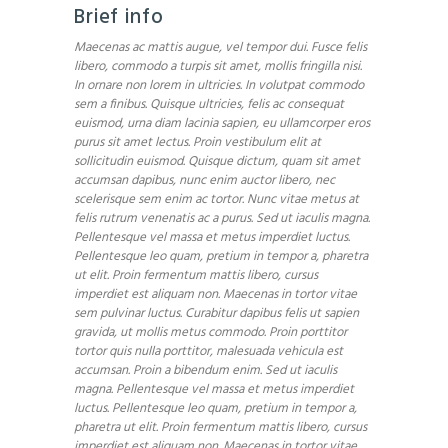
Brief info
Maecenas ac mattis augue, vel tempor dui. Fusce felis
libero, commodo a turpis sit amet, mollis fringilla nisi.
In ornare non lorem in ultricies. In volutpat commodo
sem a finibus. Quisque ultricies, felis ac consequat
euismod, urna diam lacinia sapien, eu ullamcorper eros
purus sit amet lectus. Proin vestibulum elit at
sollicitudin euismod. Quisque dictum, quam sit amet
accumsan dapibus, nunc enim auctor libero, nec
scelerisque sem enim ac tortor. Nunc vitae metus at
felis rutrum venenatis ac a purus. Sed ut iaculis magna.
Pellentesque vel massa et metus imperdiet luctus.
Pellentesque leo quam, pretium in tempor a, pharetra
ut elit. Proin fermentum mattis libero, cursus
imperdiet est aliquam non. Maecenas in tortor vitae
sem pulvinar luctus. Curabitur dapibus felis ut sapien
gravida, ut mollis metus commodo. Proin porttitor
tortor quis nulla porttitor, malesuada vehicula est
accumsan. Proin a bibendum enim. Sed ut iaculis
magna. Pellentesque vel massa et metus imperdiet
luctus. Pellentesque leo quam, pretium in tempor a,
pharetra ut elit. Proin fermentum mattis libero, cursus
imperdiet est aliquam non. Maecenas in tortor vitae