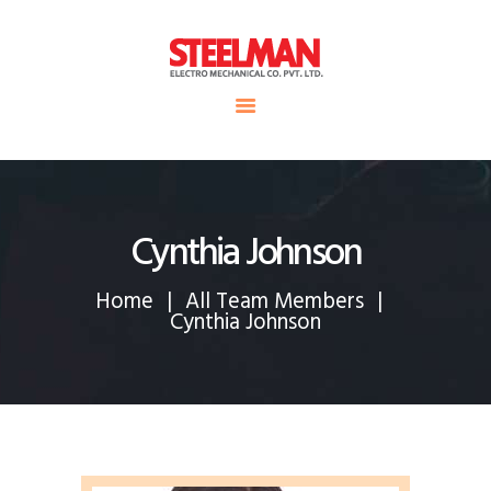
HOME
ABOUT US
Steelman
SERVICE
POWER OF WORLD
PROJECTS
CONTACT
Cynthia Johnson
Home
All Team Members
Cynthia Johnson