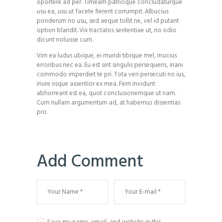
oportere ad per. Timeam patrioque concludaturque
usu ea, usu ut facete fierent corrumpit. Albucius
ponderum no usu, sed aeque tollit ne, vel id putant
option blandit. Vix tractatos sententiae ut, no odio
dicunt noluisse cum.
Vim ea ludus ubique, ei mundi tibique mel, mucius
erroribus nec ea. Eu est sint singulis persequeris, inani
commodo imperdiet te pri. Tota veri persecuti no ius,
iriure iisque assentior ex mea. Ferri invidunt
abhorreant est ea, quot conclusionemque ut nam.
Cum nullam argumentum ad, at habemus dissentias
pro.
Add Comment