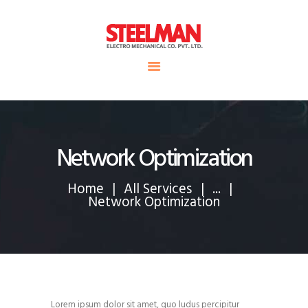
HOME
ABOUT US
Steelman
SERVICE
POWER OF WORLD
PROJECTS
CONTACT
Network Optimization
Home
All Services
...
Network Optimization
Lorem ipsum dolor sit amet, quo ludus percipitur