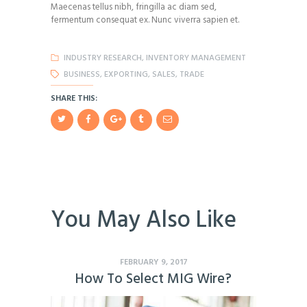
Maecenas tellus nibh, fringilla ac diam sed,
fermentum consequat ex. Nunc viverra sapien et.
INDUSTRY RESEARCH
,
INVENTORY MANAGEMENT
BUSINESS
,
EXPORTING
,
SALES
,
TRADE
SHARE THIS:
LILY HUNTER
Insert Audio Title Here
Audio
You May Also Like
00:00
00:00
Player
FEBRUARY 9, 2017
How To Select MIG Wire?