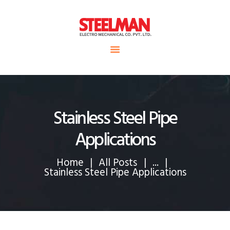
HOME
ABOUT US
Steelman
SERVICE
POWER OF WORLD
PROJECTS
CONTACT
Stainless Steel Pipe
Applications
Home
All Posts
...
Stainless Steel Pipe Applications