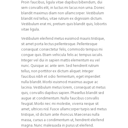
Proin faucibus, ligula vitae dapibus bibendum, dui
sem convallis elit, in luctus mi lacus non urna. Donec
blandit maximus diam non ullamcorper. Vestibulum
blandit nisl tellus, vitae rutrum ex dignissim dictum.
Vestibulum erat mi, pretium quis blandit quis, lobortis
vitae ligula.
Vestibulum eleifend metus euismod mauris tristique,
sit amet porta lectus pellentesque. Pellentesque
consequat consectetur felis, commodo tempus mi
congue quis. Etiam vehicula felis ac tempus iaculis.
Integer vel dui in sapien mattis elementum eu vel
nunc. Quisque ac ante sem. Sed hendrerit rutrum
tellus, non porttitor ex dictum aliquet. Integer
faucibus nibh et odio fermentum, eget imperdiet
nulla blandit. Morbi euismod maximus augue ac
lacinia. Vestibulum metus lorem, consequat ut metus
quis, convallis dapibus sapien. Phasellus blandit sed
augue at condimentum. Nulla faucibus convallis
feugiat. Morbi nec mi molestie, viverra neque sit
amet, ultrices nisl. Fusce ullamcorper turpis sed metus
tristique, id dictum ante rhoncus. Maecenas nulla
massa, cursus a condimentum ut, hendrerit eleifend
magna. Nunc malesuada in purus ut eleifend.