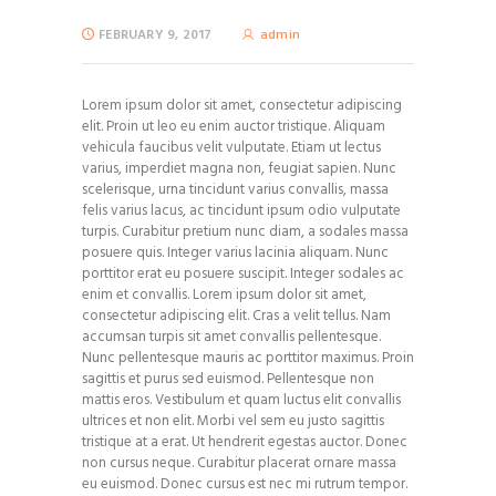
FEBRUARY 9, 2017
admin
Lorem ipsum dolor sit amet, consectetur adipiscing
elit. Proin ut leo eu enim auctor tristique. Aliquam
vehicula faucibus velit vulputate. Etiam ut lectus
varius, imperdiet magna non, feugiat sapien. Nunc
scelerisque, urna tincidunt varius convallis, massa
felis varius lacus, ac tincidunt ipsum odio vulputate
turpis. Curabitur pretium nunc diam, a sodales massa
posuere quis. Integer varius lacinia aliquam. Nunc
porttitor erat eu posuere suscipit. Integer sodales ac
enim et convallis. Lorem ipsum dolor sit amet,
consectetur adipiscing elit. Cras a velit tellus. Nam
accumsan turpis sit amet convallis pellentesque.
Nunc pellentesque mauris ac porttitor maximus. Proin
sagittis et purus sed euismod. Pellentesque non
mattis eros. Vestibulum et quam luctus elit convallis
ultrices et non elit. Morbi vel sem eu justo sagittis
tristique at a erat. Ut hendrerit egestas auctor. Donec
non cursus neque. Curabitur placerat ornare massa
eu euismod. Donec cursus est nec mi rutrum tempor.