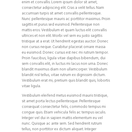
enim et convallis. Lorem ipsum dolor sit amet,
consectetur adipiscing elit. Cras a velit tellus. Nam
accumsan turpis sit amet convallis pellentesque.
Nunc pellentesque mauris ac porttitor maximus. Proin
sagittis et purus sed euismod. Pellentesque non
mattis eros. Vestibulum et quam luctus elit convallis
ultrices et non elit. Morbi vel sem eu justo sagittis
tristique at a erat. Ut hendrerit egestas auctor. Donec
non cursus neque. Curabitur placerat ornare massa
eu euismod. Donec cursus est nec mi rutrum tempor.
Proin faucibus, ligula vitae dapibus bibendum, dui
sem convallis elit, in luctus mi lacus non urna. Donec
blandit maximus diam non ullamcorper. Vestibulum
blandit nisl tellus, vitae rutrum ex dignissim dictum.
Vestibulum erat mi, pretium quis blandit quis, lobortis
vitae ligula.
Vestibulum eleifend metus euismod mauris tristique,
sit amet porta lectus pellentesque. Pellentesque
consequat consectetur felis, commodo tempus mi
congue quis. Etiam vehicula felis ac tempus iaculis.
Integer vel dui in sapien mattis elementum eu vel
nunc. Quisque ac ante sem. Sed hendrerit rutrum
tellus, non porttitor ex dictum aliquet. Integer