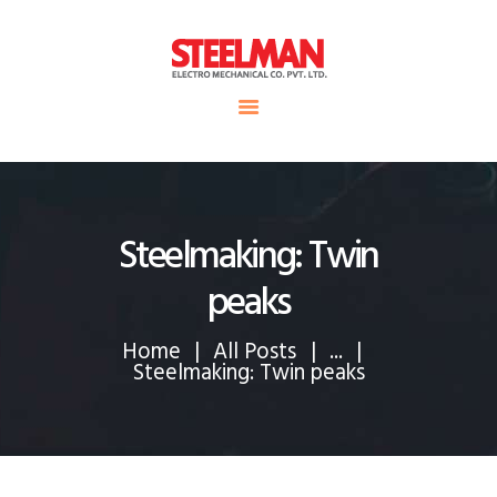
HOME
ABOUT US
Steelman
SERVICE
POWER OF WORLD
PROJECTS
CONTACT
Steelmaking: Twin
peaks
Home
All Posts
...
Steelmaking: Twin peaks